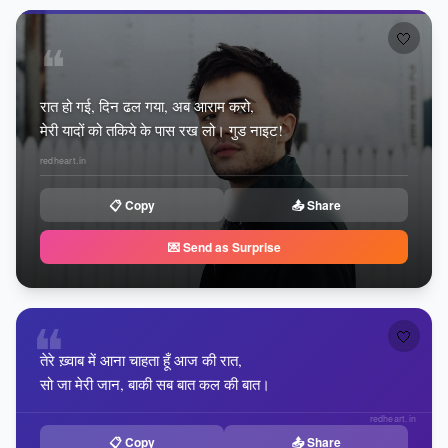
🤍
❝
रात हो गई, दिन ढल गया, अब आराम करो,
मेरी यादों को तकिये के पास रख लो। गुड नाइट!
redheart.in
📋 Copy
📤 Share
💌 Send as Surprise
❝
🤍
तेरे ख़्वाब में आना चाहता हूँ आज की रात,
सो जा मेरी जान, बाकी सब बात कल की बात।
redheart.in
📋 Copy
📤 Share