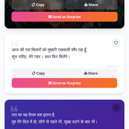
📋 Copy
📤 Share
💌 Send as Surprise
❝
🤍
आज की रात सितारों को तुम्हारी रखवाली सौंप रहा हूँ,
शुभ रात्रि, मेरे प्यार। कल फिर मिलेंगे।
redheart.in
📋 Copy
📤 Share
💌 Send as Surprise
❝
🤍
रात का यह पैग़ाम बस इतना है,
तुम मेरे दिल में हो, सोने से पहले भी, सुबह उठने के बाद भी।