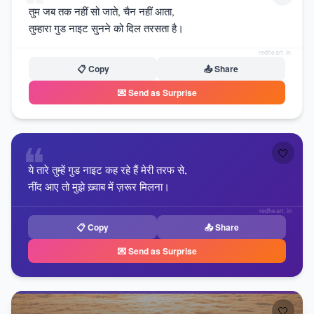
❝
तुम जब तक नहीं सो जाते, चैन नहीं आता,
तुम्हारा गुड नाइट सुनने को दिल तरसता है।
redheart.in
📋 Copy
📤 Share
💌 Send as Surprise
❝
🤍
ये तारे तुम्हें गुड नाइट कह रहे हैं मेरी तरफ से,
नींद आए तो मुझे ख़्वाब में ज़रूर मिलना।
redheart.in
📋 Copy
📤 Share
💌 Send as Surprise
🤍