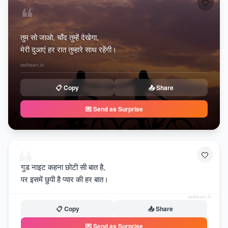
🤍
❝
तुम सो जाओ, चाँद तुम्हें देखेगा,
मेरी दुआएं हर रात तुम्हारे साथ रहेंगी।
redheart.in
📋 Copy
📤 Share
💌 Send as Surprise
❝
🤍
गुड नाइट कहना छोटी सी बात है,
पर इसमें छुपी है प्यार की हर बात।
redheart.in
📋 Copy
📤 Share
💌 Send as Surprise