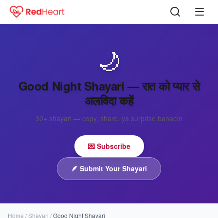
🌙
Good Night Shayari — रात को प्यार से
अलविदा कहें
30+
shayari — copy, share, ya surprise banaein
💌 Subscribe
🪶
Submit Your Shayari
Home
/
Shayari
/
Good Night Shayari