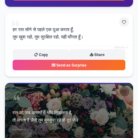
❝
🤍
हर रात सोने से पहले एक दुआ करता हूँ,
तुम ख़ुश रहो, तुम सुरक्षित रहो, यही माँगता हूँ।
redheart.in
📋 Copy
📤 Share
💌 Send as Surprise
🤍
❝
रात को जब आसमाँ में चाँद निकलता है,
तो लगता है जैसे तुम मुस्कुरा रहे हो दूर से।
redheart.in